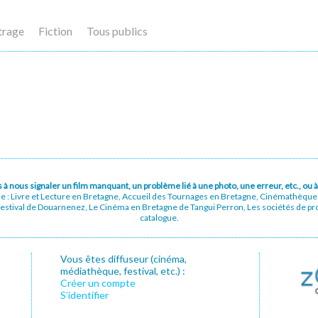
trage
Fiction
Tous publics
pas à nous signaler un film manquant, un problème lié à une photo, une erreur, etc., o
ue : Livre et Lecture en Bretagne, Accueil des Tournages en Bretagne, Cinémathèqu
stival de Douarnenez, Le Cinéma en Bretagne de Tangui Perron, Les sociétés de prod
catalogue.
Vous êtes diffuseur (cinéma,
médiathèque, festival, etc.) :
Créer un compte
S’identifier