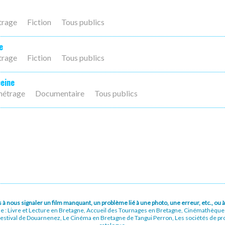
trage
Fiction
Tous publics
e
trage
Fiction
Tous publics
peine
métrage
Documentaire
Tous publics
pas à nous signaler un film manquant, un problème lié à une photo, une erreur, etc., o
ue : Livre et Lecture en Bretagne, Accueil des Tournages en Bretagne, Cinémathèqu
stival de Douarnenez, Le Cinéma en Bretagne de Tangui Perron, Les sociétés de prod