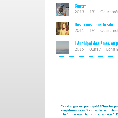
Captif
2013
18'
Court mé
Des trous dans le silenc
2011
19'
Court mé
L'Archipel des âmes en 
2016
01h17
Long 
Ce catalogue est participatif. N'hésitez 
complémentaires.
Sources de ce catalog
Unifrance, www.film-documentaire.fr, Fe