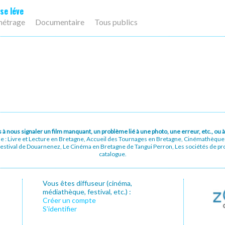
 se léve
métrage
Documentaire
Tous publics
pas à nous signaler un film manquant, un problème lié à une photo, une erreur, etc., o
ue : Livre et Lecture en Bretagne, Accueil des Tournages en Bretagne, Cinémathèqu
stival de Douarnenez, Le Cinéma en Bretagne de Tangui Perron, Les sociétés de prod
catalogue.
Vous êtes diffuseur (cinéma,
médiathèque, festival, etc.) :
Créer un compte
S’identifier