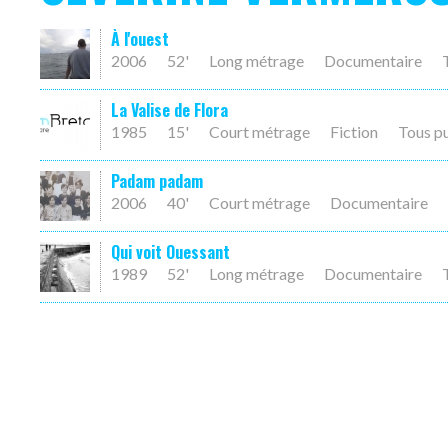
À l'ouest
2006
52'
Long métrage
Documentaire
La Valise de Flora
1985
15'
Court métrage
Fiction
Tous p
Padam padam
2006
40'
Court métrage
Documentaire
Qui voit Ouessant
1989
52'
Long métrage
Documentaire