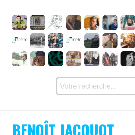
BENOÎT JACQUOT