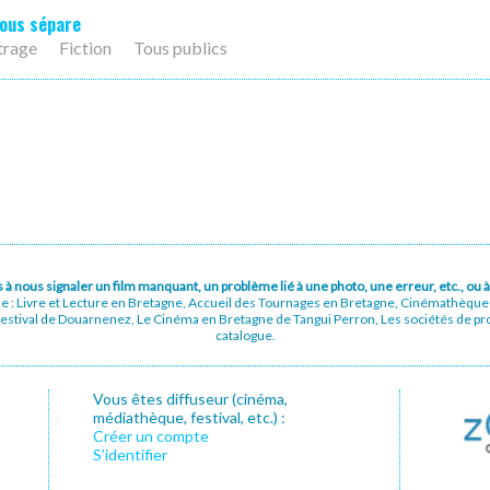
nous sépare
trage
Fiction
Tous publics
pas à nous signaler un film manquant, un problème lié à une photo, une erreur, etc., o
ue : Livre et Lecture en Bretagne, Accueil des Tournages en Bretagne, Cinémathèqu
stival de Douarnenez, Le Cinéma en Bretagne de Tangui Perron, Les sociétés de prod
catalogue.
Vous êtes diffuseur (cinéma,
médiathèque, festival, etc.) :
Créer un compte
S’identifier