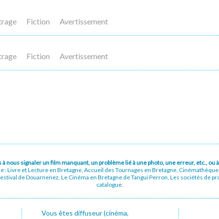
trage
Fiction
Avertissement
trage
Fiction
Avertissement
pas à nous signaler un film manquant, un problème lié à une photo, une erreur, etc., o
ue : Livre et Lecture en Bretagne, Accueil des Tournages en Bretagne, Cinémathèqu
stival de Douarnenez, Le Cinéma en Bretagne de Tangui Perron, Les sociétés de prod
catalogue.
Vous êtes diffuseur (cinéma,