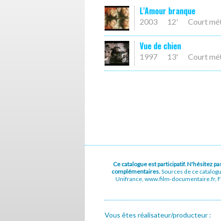
L'Amour branque
2003
12'
Court mé
Vue de chien
1997
13'
Court mé
Ce catalogue est participatif. N'hésitez 
complémentaires.
Sources de ce catalog
Unifrance, www.film-documentaire.fr, Fe
Vous êtes réalisateur/producteur :