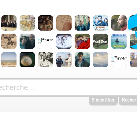
S'identifier
Recher
E