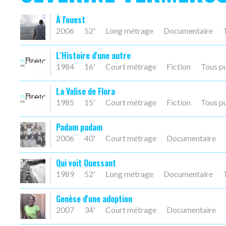
À l'ouest
2006
52'
Long métrage
Documentaire
L'Histoire d'une autre
1984
16'
Court métrage
Fiction
Tous p
La Valise de Flora
1985
15'
Court métrage
Fiction
Tous p
Padam padam
2006
40'
Court métrage
Documentaire
Qui voit Ouessant
1989
52'
Long métrage
Documentaire
Genèse d'une adoption
2007
34'
Court métrage
Documentaire