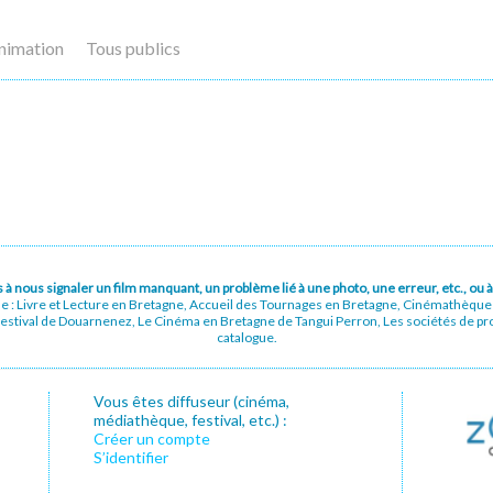
nimation
Tous publics
pas à nous signaler un film manquant, un problème lié à une photo, une erreur, etc., o
ue : Livre et Lecture en Bretagne, Accueil des Tournages en Bretagne, Cinémathèqu
stival de Douarnenez, Le Cinéma en Bretagne de Tangui Perron, Les sociétés de prod
catalogue.
Vous êtes diffuseur (cinéma,
médiathèque, festival, etc.) :
Créer un compte
S’identifier