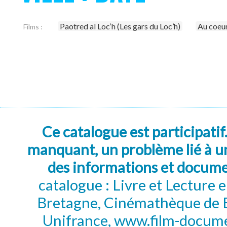
Paotred al Loc‘h (Les gars du Loc’h)
Au coeu
Films :
Ce catalogue est participatif
manquant, un problème lié à un
des informations et docum
catalogue : Livre et Lecture
Bretagne, Cinémathèque de B
Unifrance, www.film-documen