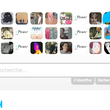
S'identifier
Recher
N