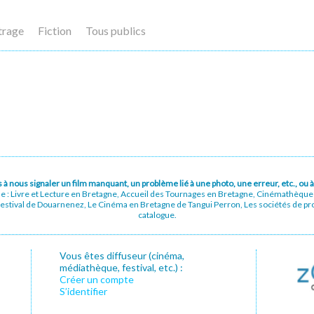
trage
Fiction
Tous publics
pas à nous signaler un film manquant, un problème lié à une photo, une erreur, etc., o
ue : Livre et Lecture en Bretagne, Accueil des Tournages en Bretagne, Cinémathèqu
stival de Douarnenez, Le Cinéma en Bretagne de Tangui Perron, Les sociétés de prod
catalogue.
Vous êtes diffuseur (cinéma,
médiathèque, festival, etc.) :
Créer un compte
S’identifier