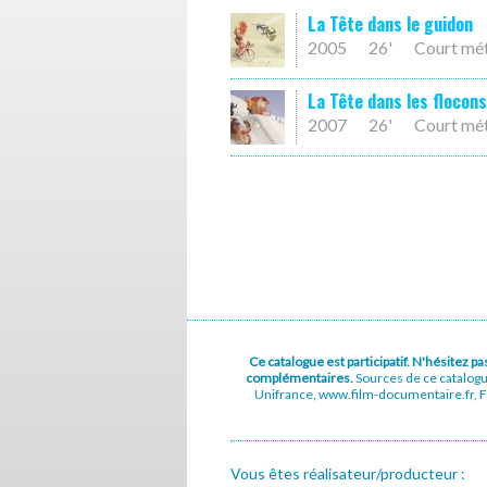
La Tête dans le guidon
2005
26'
Court mé
La Tête dans les flocons
2007
26'
Court mé
Ce catalogue est participatif. N'hésitez 
complémentaires.
Sources de ce catalog
Unifrance, www.film-documentaire.fr, Fe
Vous êtes réalisateur/producteur :