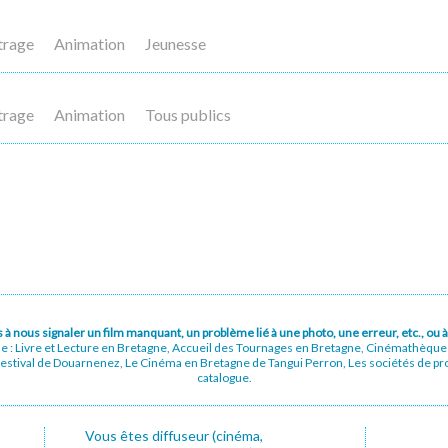
trage
Animation
Jeunesse
trage
Animation
Tous publics
pas à nous signaler un film manquant, un problème lié à une photo, une erreur, etc., o
ue : Livre et Lecture en Bretagne, Accueil des Tournages en Bretagne, Cinémathèqu
stival de Douarnenez, Le Cinéma en Bretagne de Tangui Perron, Les sociétés de prod
catalogue.
Vous êtes diffuseur (cinéma,