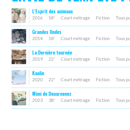
L'Esprit des animaux
2016
58'
Court métrage
Fiction
Tous p
Grandes Ondes
2014
18'
Court métrage
Fiction
Tous p
La Dernière tournée
2019
22'
Court métrage
Fiction
Tous p
Kaolin
2020
22'
Court métrage
Fiction
Tous p
Mimi de Douarnenez
2023
38'
Court métrage
Fiction
Tous p