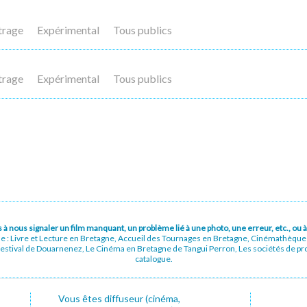
trage
Expérimental
Tous publics
trage
Expérimental
Tous publics
pas à nous signaler un film manquant, un problème lié à une photo, une erreur, etc., o
ue : Livre et Lecture en Bretagne, Accueil des Tournages en Bretagne, Cinémathèqu
stival de Douarnenez, Le Cinéma en Bretagne de Tangui Perron, Les sociétés de prod
catalogue.
Vous êtes diffuseur (cinéma,