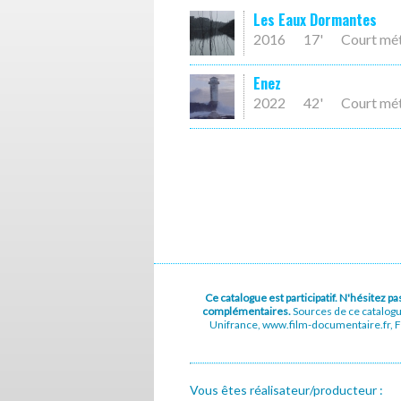
Les Eaux Dormantes
2016
17'
Court mé
Enez
2022
42'
Court mé
Ce catalogue est participatif. N'hésitez 
complémentaires.
Sources de ce catalog
Unifrance, www.film-documentaire.fr, Fe
Vous êtes réalisateur/producteur :