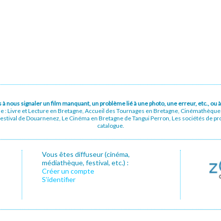
pas à nous signaler un film manquant, un problème lié à une photo, une erreur, etc., o
ue : Livre et Lecture en Bretagne, Accueil des Tournages en Bretagne, Cinémathèqu
stival de Douarnenez, Le Cinéma en Bretagne de Tangui Perron, Les sociétés de prod
catalogue.
Vous êtes diffuseur (cinéma,
médiathèque, festival, etc.) :
Créer un compte
S’identifier