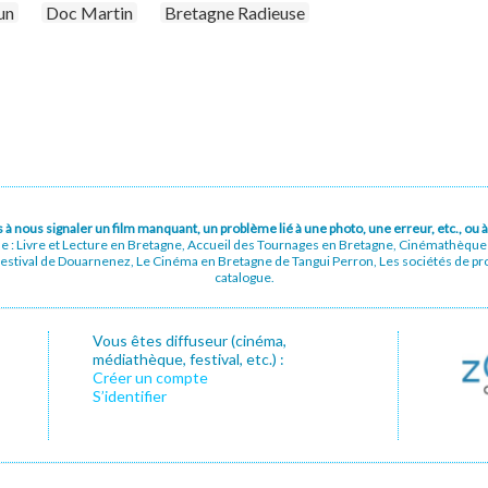
un
Doc Martin
Bretagne Radieuse
pas à nous signaler un film manquant, un problème lié à une photo, une erreur, etc., o
ue : Livre et Lecture en Bretagne, Accueil des Tournages en Bretagne, Cinémathèqu
stival de Douarnenez, Le Cinéma en Bretagne de Tangui Perron, Les sociétés de prod
catalogue.
Vous êtes diffuseur (cinéma,
médiathèque, festival, etc.) :
Créer un compte
S’identifier