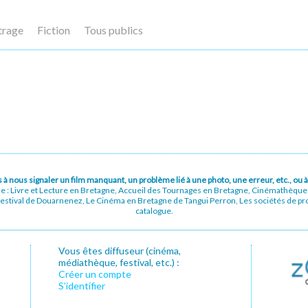
trage
Fiction
Tous publics
pas à nous signaler un film manquant, un problème lié à une photo, une erreur, etc., o
ue : Livre et Lecture en Bretagne, Accueil des Tournages en Bretagne, Cinémathèqu
stival de Douarnenez, Le Cinéma en Bretagne de Tangui Perron, Les sociétés de prod
catalogue.
Vous êtes diffuseur (cinéma,
médiathèque, festival, etc.) :
Créer un compte
S’identifier