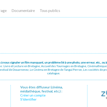
rage
Documentaire
Tous publics
pas à nous signaler un film manquant, un problème lié à une photo, une erreur, etc., o
ue : Livre et Lecture en Bretagne, Accueil des Tournages en Bretagne, Cinémathèqu
stival de Douarnenez, Le Cinéma en Bretagne de Tangui Perron, Les sociétés de prod
catalogue.
Vous êtes diffuseur (cinéma,
médiathèque, festival, etc.) :
Créer un compte
S’identifier