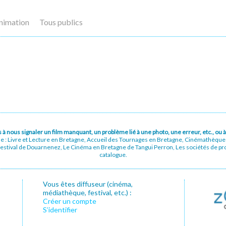
nimation
Tous publics
pas à nous signaler un film manquant, un problème lié à une photo, une erreur, etc., o
ue : Livre et Lecture en Bretagne, Accueil des Tournages en Bretagne, Cinémathèqu
stival de Douarnenez, Le Cinéma en Bretagne de Tangui Perron, Les sociétés de prod
catalogue.
Vous êtes diffuseur (cinéma,
médiathèque, festival, etc.) :
Créer un compte
S’identifier